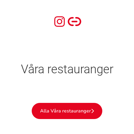
Våra restauranger
Riche Fenix
Gondolen
Café Klotet
Alla Våra restauranger