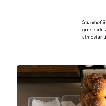
Sturehof är
grundades 
atmosfär t