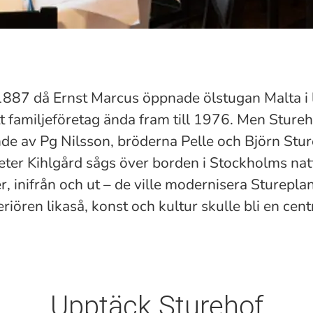
 1887 då Ernst Marcus öppnade ölstugan Malta i 
 familjeföretag ända fram till 1976. Men Stureho
nde av Pg Nilsson, bröderna Pelle och Björn Stur
eter Kihlgård sågs över borden i Stockholms nat
, inifrån och ut – de ville modernisera Stureplan
iören likaså, konst och kultur skulle bli en cent
Upptäck Sturehof