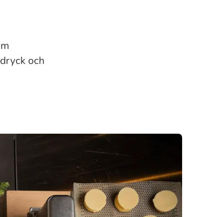
som
 dryck och