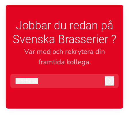
Jobbar du redan på
Svenska Brasserier ?
Var med och rekrytera din
framtida kollega.
@
riche.se
riche.se
Logga i