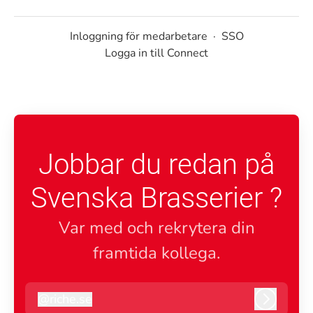
Inloggning för medarbetare
·
SSO
Logga in till Connect
Jobbar du redan på
Svenska Brasserier ?
Var med och rekrytera din
framtida kollega.
@
riche.se
riche.se
Logga i