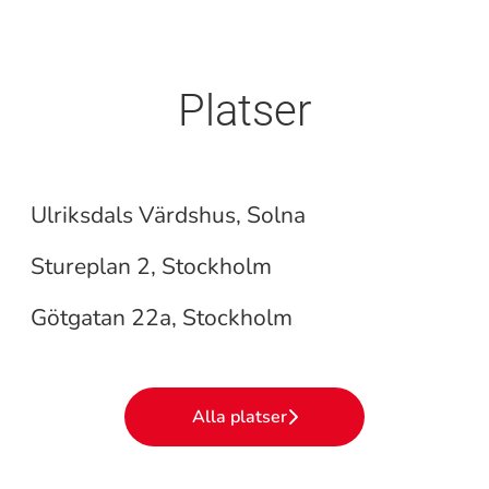
Platser
Ulriksdals Värdshus
Sturehof matmarknad
Ulriksdals Värdshus, Solna
Supportkontor
Stureplan 2, Stockholm
Götgatan 22a, Stockholm
Alla platser