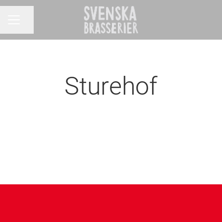
Dela sidan
KARRIÄRMENY
Sturehof