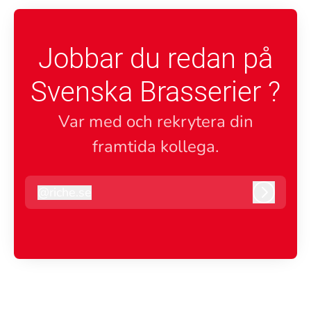
Jobbar du redan på
Svenska Brasserier ?
Var med och rekrytera din
framtida kollega.
@
riche.se
riche.se
Logga i