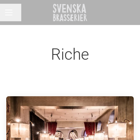
Dela sidan
KARRIÄRMENY
Riche