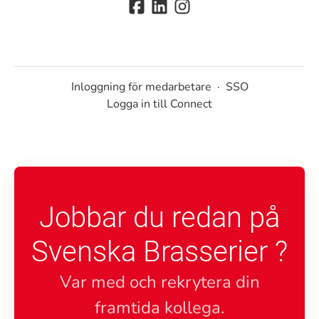
Inloggning för medarbetare
·
SSO
Logga in till Connect
Jobbar du redan på
Svenska Brasserier ?
Var med och rekrytera din
framtida kollega.